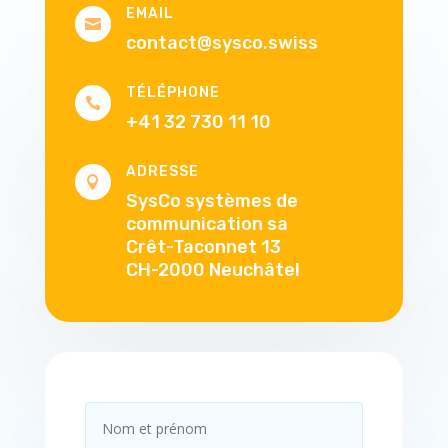
EMAIL

contact@sysco.swiss
TÉLÉPHONE

+41 32 730 11 10
ADRESSE

SysCo systèmes de
communication sa
Crêt-Taconnet 13
CH-2000 Neuchâtel