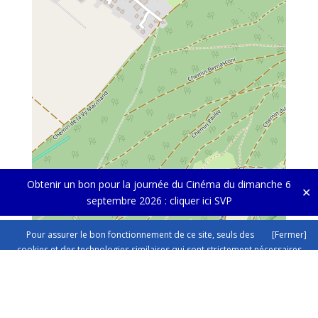
Obtenir un bon pour la journée du Cinéma du dimanche 6
✕
septembre 2026 :
cliquer ici SVP
Pour assurer le bon fonctionnement de ce site, seuls des
[Fermer]
cookies et des technologies similaires qui sont strictement nécessaires
sont utilisés. Cliquez ici pour plus d'informations dans nos
mentions sur
la protection des données.