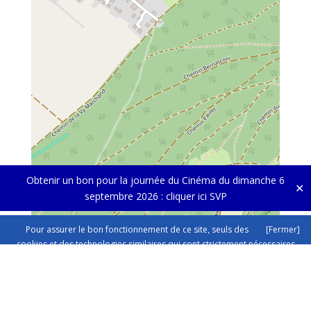
Obtenir un bon pour la journée du Cinéma du dimanche 6
✕
septembre 2026 :
cliquer ici SVP
Pour assurer le bon fonctionnement de ce site, seuls des
[Fermer]
cookies et des technologies similaires qui sont strictement nécessaires
sont utilisés. Cliquez ici pour plus d'informations dans nos
mentions sur
la protection des données.