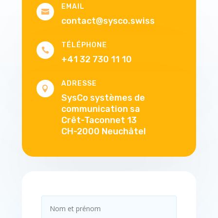
EMAIL

contact@sysco.swiss
TÉLÉPHONE

+41 32 730 11 10
ADRESSE

SysCo systèmes de
communication sa
Crêt-Taconnet 13
CH-2000 Neuchâtel