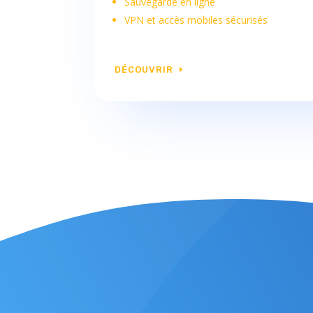
Sauvegarde en ligne
VPN et accès mobiles sécurisés
DÉCOUVRIR