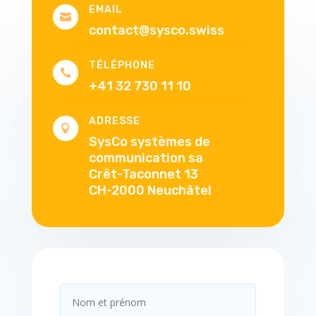
EMAIL

contact@sysco.swiss
TÉLÉPHONE

+41 32 730 11 10
ADRESSE

SysCo systèmes de
communication sa
Crêt-Taconnet 13
CH-2000 Neuchâtel