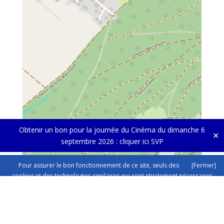
Obtenir un bon pour la journée du Cinéma du dimanche 6
✕
septembre 2026 :
cliquer ici SVP
Pour assurer le bon fonctionnement de ce site, seuls des
[Fermer]
cookies et des technologies similaires qui sont strictement nécessaires
sont utilisés. Cliquez ici pour plus d'informations dans nos
mentions sur
la protection des données.