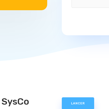
e SysCo
LANCER