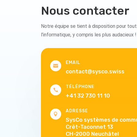
Nous contacter
Notre équipe se tient à disposition pour tout 
l’informatique, y compris les plus audacieux !
EMAIL

contact@sysco.swiss
TÉLÉPHONE

+41 32 730 11 10
ADRESSE

SysCo systèmes de commu
Crêt-Taconnet 13
CH-2000 Neuchâtel