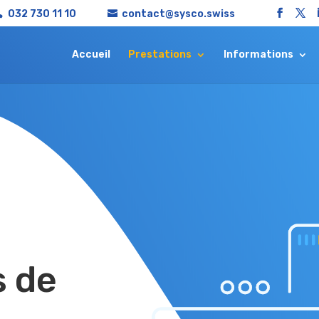
032 730 11 10
contact@sysco.swiss
Accueil
Prestations
Informations
s de