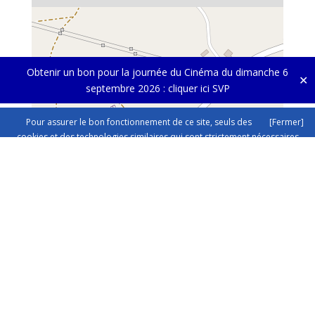
Obtenir un bon pour la journée du Cinéma du dimanche 6
✕
septembre 2026 :
cliquer ici SVP
Pour assurer le bon fonctionnement de ce site, seuls des
[Fermer]
cookies et des technologies similaires qui sont strictement nécessaires
sont utilisés. Cliquez ici pour plus d'informations dans nos
mentions sur
la protection des données.