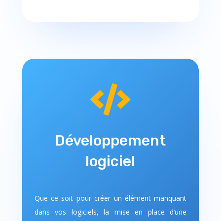

Développement
logiciel
Que ce soit pour créer un élément manquant
dans vos logiciels, la mise en place d’une