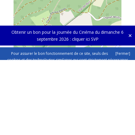
Obtenir un bon pour la journée du Cinéma du dimanche 6
✕
septembre 2026 :
cliquer ici SVP
Pour assurer le bon fonctionnement de ce site, seuls des
[Fermer]
cookies et des technologies similaires qui sont strictement nécessaires
sont utilisés. Cliquez ici pour plus d'informations dans nos
mentions sur
la protection des données.